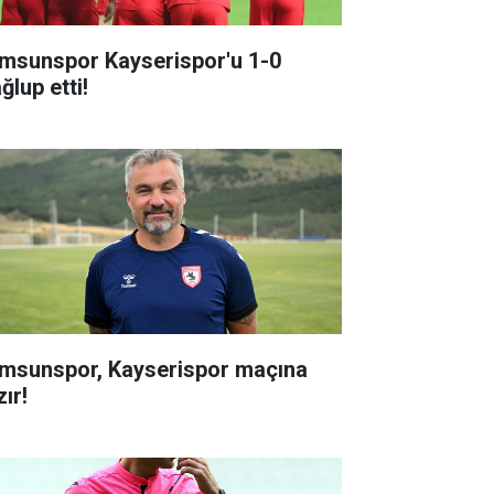
msunspor Kayserispor'u 1-0
ğlup etti!
msunspor, Kayserispor maçına
ır!