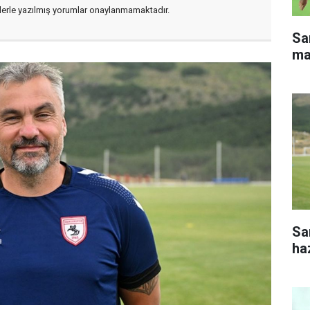
flerle yazılmış yorumlar onaylanmamaktadır.
Sa
ma
Sa
haz