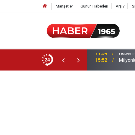
Manşetler
Günün Haberleri
Arşiv
S
24
15:52
Milyonl