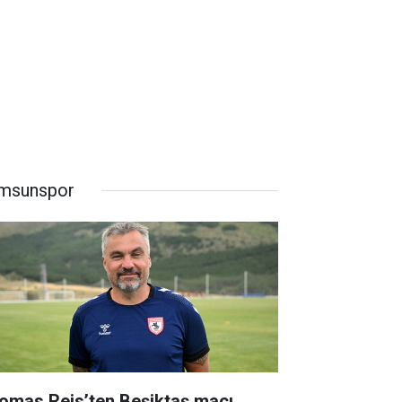
msunspor
omas Reis’ten Beşiktaş maçı