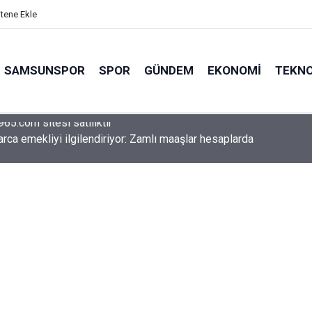
itene Ekle
SAMSUNSPOR
SPOR
GÜNDEM
EKONOMI
TEKNO
arca emekliyi ilgilendiriyor: Zamlı maaşlar hesaplarda