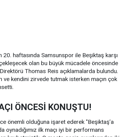
n 20. haftasında Samsunspor ile Beşiktaş karşı
rçekleşecek olan bu büyük mücadele öncesinde
Direktörü Thomas Reis açıklamalarda bulundu.
an ve kendini zirvede tutmak isterken maçın çok
setti.
AÇI ÖNCESİ KONUŞTU!
ce önemli olduğuna işaret ederek "Beşiktaş’a
a oynadığımız ilk maçı iyi bir performans