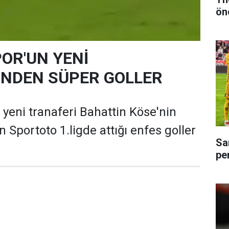
ön
OR'UN YENİ
NDEN SÜPER GOLLER
eni tranaferi Bahattin Köse'nin
 Sportoto 1.ligde attığı enfes goller
Sa
pe