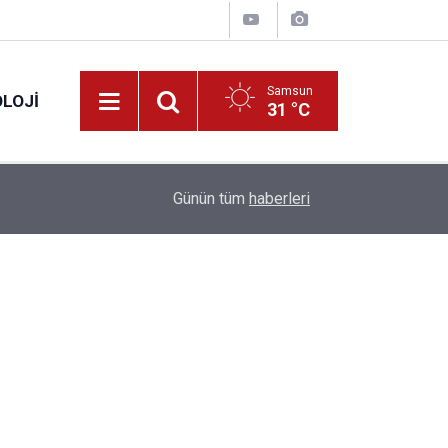
Samsun
LOJI
31 °C
13:53
Fahiş fiyatlar nedeniyle işletmelere 101 milyon l
Günün tüm
haberleri