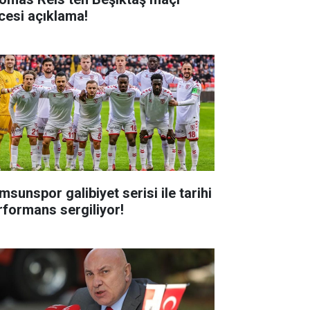
cesi açıklama!
msunspor galibiyet serisi ile tarihi
rformans sergiliyor!