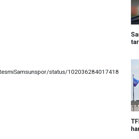
Sa
ta
om/ResmiSamsunspor/status/102036284017418
TF
har