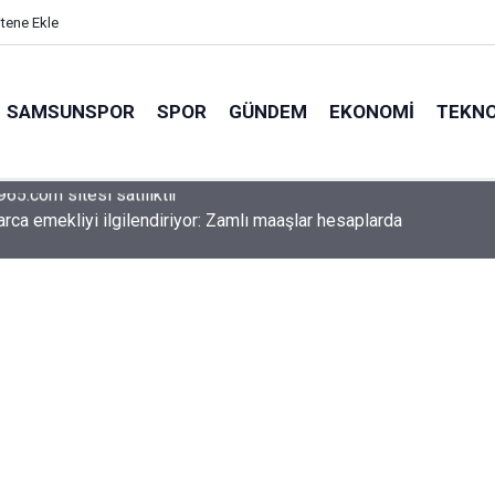
itene Ekle
SAMSUNSPOR
SPOR
GÜNDEM
EKONOMI
TEKNO
arca emekliyi ilgilendiriyor: Zamlı maaşlar hesaplarda