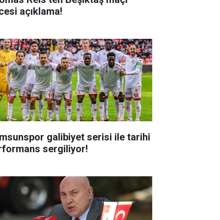
cesi açıklama!
msunspor galibiyet serisi ile tarihi
rformans sergiliyor!