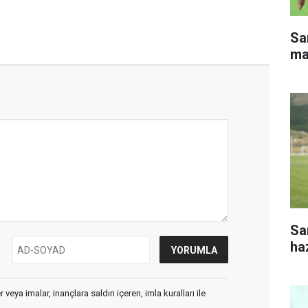
Sa
ma
Sa
haz
veya imalar, inançlara saldırı içeren, imla kuralları ile