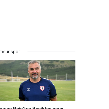
msunspor
omas Reis’ten Beşiktaş maçı