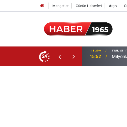
Manşetler
Günün Haberleri
Arşiv
S
24
15:52
Milyonl