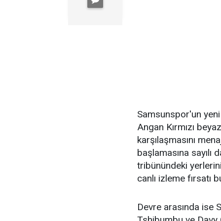
Samsunspor'un yeni 
Angan Kırmızı beyazl
karşılaşmasını menajer
başlamasına sayılı da
tribünündeki yerlerin
canlı izleme fırsatı b
Devre arasında ise 
Tshibumbu ve Davy C