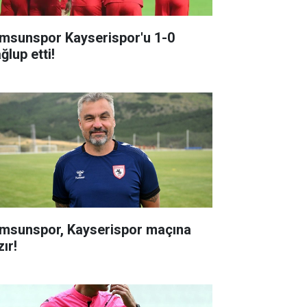
msunspor Kayserispor'u 1-0
ğlup etti!
msunspor, Kayserispor maçına
ır!