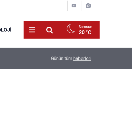
Samsun
LOJI
20 °C
13:53
Fahiş fiyatlar nedeniyle işletmelere 101 milyon l
Günün tüm
haberleri