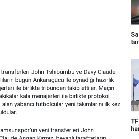
Sa
ta
transferleri John Tshibumbu ve Davy Claude
ıların bugün Ankaragücü ile oynadığı hazırlık
leri ile birlikte tribünden takip ettiler. Maçın
kikalar kala menajerleri ile birlikte protokol
i alan yabancı futbolcular yeni takımlarını ilk kez
uldular.
TF
har
Samsunspor'un yeni transferleri John
laude Angan Kırmızı beyazlı taraftarların