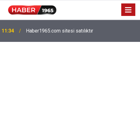
Milyonlarca emekliyi ilgilendiriyor: Zamlı maaşlar
15:52
hesaplarda