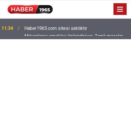
Milyonlarca emekliyi ilgilendiriyor: Zamlı maaşlar
15:52
hesaplarda