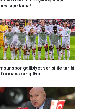
cesi açıklama!
msunspor galibiyet serisi ile tarihi
rformans sergiliyor!