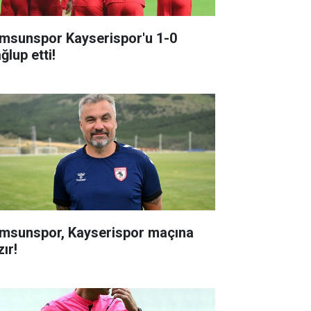
msunspor Kayserispor'u 1-0
ğlup etti!
msunspor, Kayserispor maçına
ır!