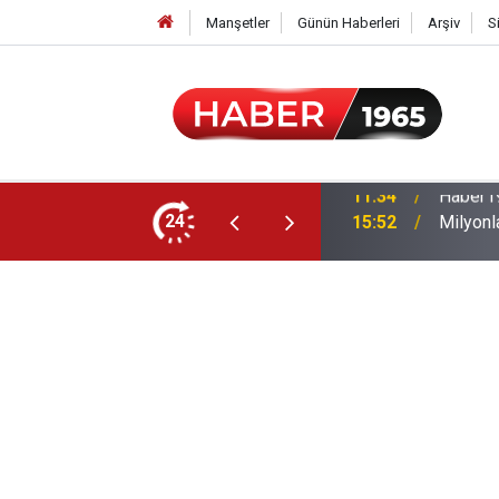
Manşetler
Günün Haberleri
Arşiv
S
24
15:52
Milyonl