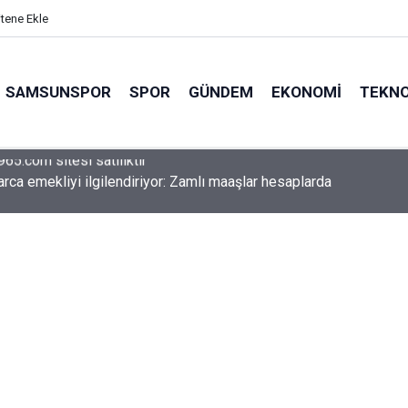
itene Ekle
SAMSUNSPOR
SPOR
GÜNDEM
EKONOMI
TEKNO
arca emekliyi ilgilendiriyor: Zamlı maaşlar hesaplarda