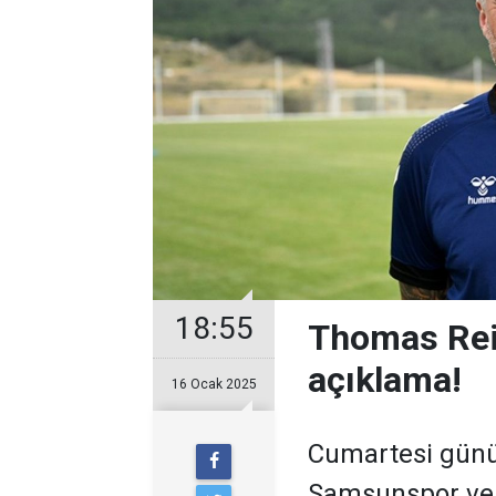
18:55
Thomas Rei
açıklama!
16 Ocak 2025
Cumartesi günü 
Samsunspor ve 