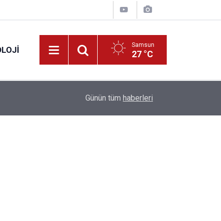
Samsun
LOJI
27 °C
13:53
Fahiş fiyatlar nedeniyle işletmelere 101 milyon l
Günün tüm
haberleri