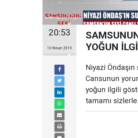
20:53
SAMSUNUN
YOĞUN İLGİ
10 Nisan 2019
Niyazi Öndaşın
Cansunun yorum
yoğun ilgili gö
tamamı sizlerle.