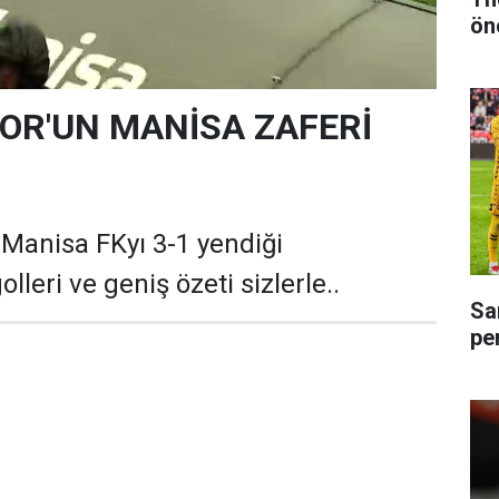
ön
R'UN MANİSA ZAFERİ
anisa FKyı 3-1 yendiği
lleri ve geniş özeti sizlerle..
Sa
pe