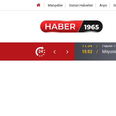
Manşetler
Günün Haberleri
Arşiv
S
24
15:52
Milyonl