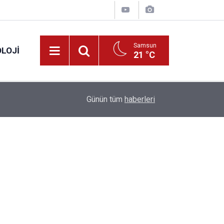
Samsun
LOJI
21 °C
13:53
Fahiş fiyatlar nedeniyle işletmelere 101 milyon l
Günün tüm
haberleri