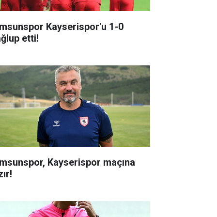
msunspor Kayserispor'u 1-0
ğlup etti!
msunspor, Kayserispor maçına
ır!