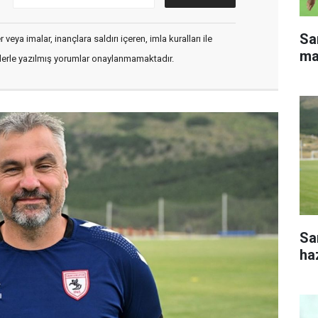
Sa
veya imalar, inançlara saldırı içeren, imla kuralları ile
ma
flerle yazılmış yorumlar onaylanmamaktadır.
Sa
haz