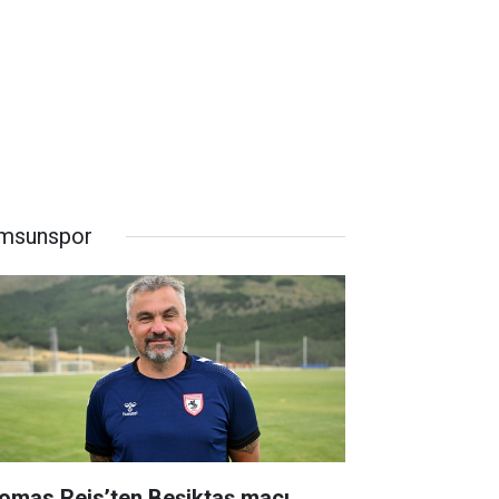
msunspor
omas Reis’ten Beşiktaş maçı