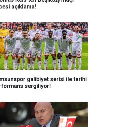
cesi açıklama!
msunspor galibiyet serisi ile tarihi
rformans sergiliyor!