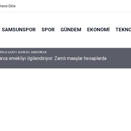
itene Ekle
SAMSUNSPOR
SPOR
GÜNDEM
EKONOMI
TEKNO
arca emekliyi ilgilendiriyor: Zamlı maaşlar hesaplarda