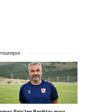
msunspor
omas Reis’ten Beşiktaş maçı