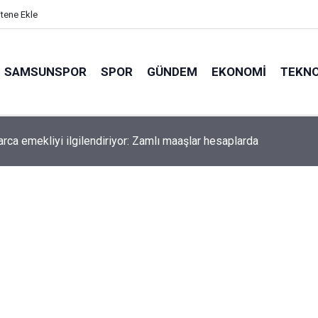
itene Ekle
SAMSUNSPOR
SPOR
GÜNDEM
EKONOMI
TEKNO
arca emekliyi ilgilendiriyor: Zamlı maaşlar hesaplarda