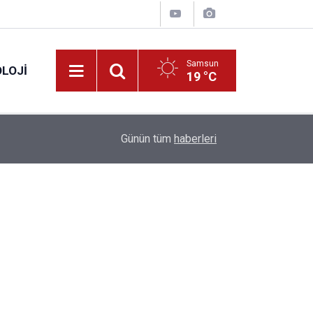
Samsun
LOJI
19 °C
13:53
Fahiş fiyatlar nedeniyle işletmelere 101 milyon l
Günün tüm
haberleri