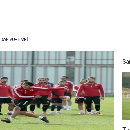
'DAN VUR EMRİ
Sa
Th