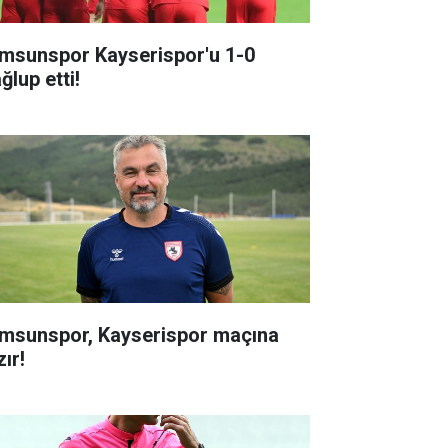
msunspor Kayserispor'u 1-0
ğlup etti!
msunspor, Kayserispor maçına
ır!