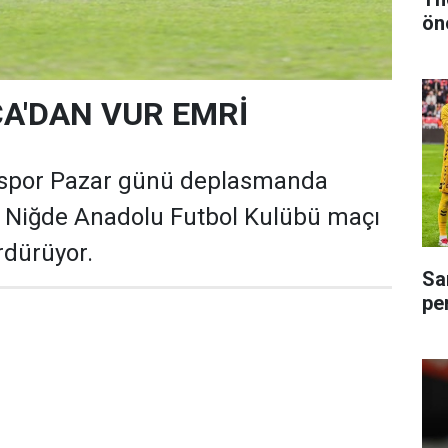
ön
A'DAN VUR EMRİ
nspor Pazar günü deplasmanda
ı Niğde Anadolu Futbol Kulübü maçı
ürdürüyor.
Sa
pe