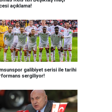
cesi açıklama!
msunspor galibiyet serisi ile tarihi
rformans sergiliyor!