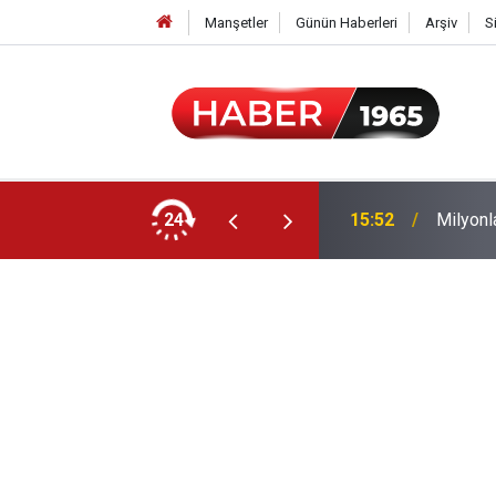
Manşetler
Günün Haberleri
Arşiv
S
24
15:52
Milyonl