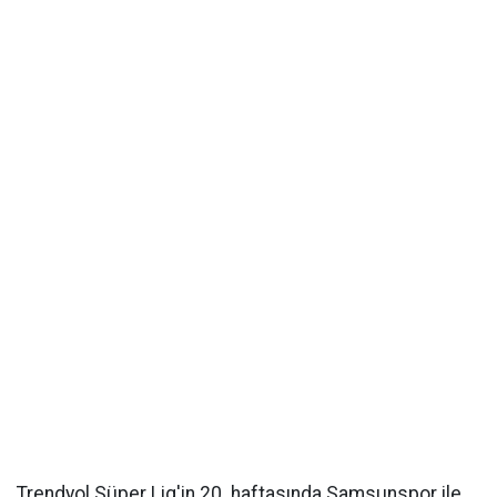
Trendyol Süper Lig'in 20. haftasında Samsunspor ile