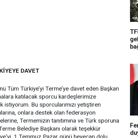
TF
ge
ba
KİYEYE DAVET
ü Tüm Türkiye’yi Terme’ye davet eden Başkan
alara katılacak sporcu kardeşlerimize
k istiyorum. Bu sporcularımızı yetiştiren
cılarına, onlara destek olan federasyon
lelerine, Termemizin tanıtımına ve Türk sporuna
Fe
n Terme Belediye Başkanı olarak teşekkür
du
ye'yi, 1 Temmuz Pazar günü heyecan dolu,