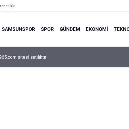
itene Ekle
SAMSUNSPOR
SPOR
GÜNDEM
EKONOMI
TEKNO
arca emekliyi ilgilendiriyor: Zamlı maaşlar hesaplarda