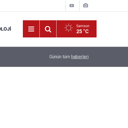
Samsun
LOJI
25 °C
13:53
Fahiş fiyatlar nedeniyle işletmelere 101 milyon l
Günün tüm
haberleri