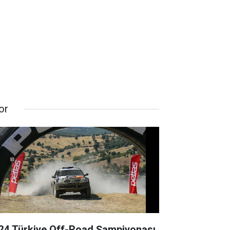
or
24 Türkiye Off-Road Şampiyonası