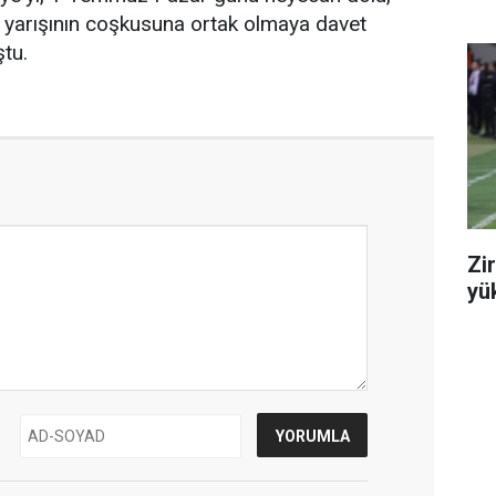
 yarışının coşkusuna ortak olmaya davet
ştu.
Zi
yük