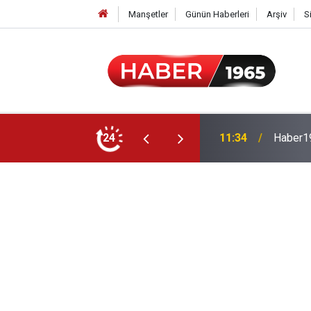
Manşetler
Günün Haberleri
Arşiv
S
24
15:52
Milyonl