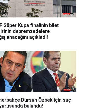
F Süper Kupa finalinin bilet
lirinin depremzedelere
ğışlanacağını açıkladı!
nerbahçe Dursun Özbek için suç
yurusunda bulundu!