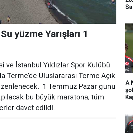
Sa
Su yüzme Yarışları 1
i ve İstanbul Yıldızlar Spor Kulübü
la Terme’de Uluslararası Terme Açık
A 
üzenlenecek. 1 Temmuz Pazar günü
şo
yapılacak bu büyük maratona, tüm
Ka
rler davet edildi.