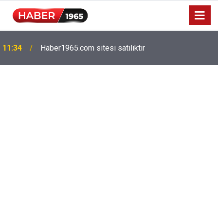
Milyonlarca emekliyi ilgilendiriyor: Zamlı maaşlar
15:52
hesaplarda