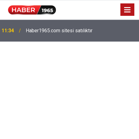
11:34
Haber1965.com sitesi satılıktır
Milyonlarca emekliyi ilgilendiriyor: Zamlı maaşlar
15:52
hesaplarda