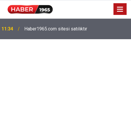
Milyonlarca emekliyi ilgilendiriyor: Zamlı maaşlar
15:52
hesaplarda