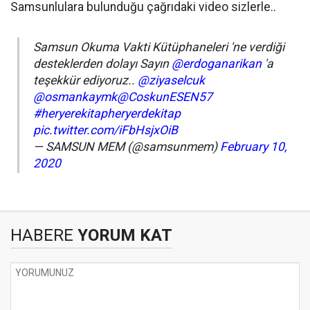
Samsunlulara bulunduğu çağrıdaki video sizlerle..
Samsun Okuma Vakti Kütüphaneleri 'ne verdiği
desteklerden dolayı Sayın
@erdoganarikan
'a
teşekkür ediyoruz..
@ziyaselcuk
@osmankaymk
@CoskunESEN57
#heryerekitapheryerdekitap
pic.twitter.com/iFbHsjxOiB
— SAMSUN MEM (@samsunmem)
February 10,
2020
HABERE
YORUM KAT