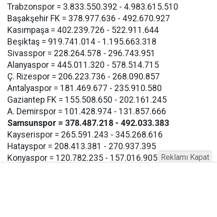
Trabzonspor = 3.833.550.392 - 4.983.615.510
Başakşehir FK = 378.977.636 - 492.670.927
Kasımpaşa = 402.239.726 - 522.911.644
Beşiktaş = 919.741.014 - 1.195.663.318
Sivasspor = 228.264.578 - 296.743.951
Alanyaspor = 445.011.320 - 578.514.715
Ç. Rizespor = 206.223.736 - 268.090.857
Antalyaspor = 181.469.677 - 235.910.580
Gaziantep FK = 155.508.650 - 202.161.245
A. Demirspor = 101.428.974 - 131.857.666
Samsunspor = 378.487.218 - 492.033.383
Kayserispor = 265.591.243 - 345.268.616
Hatayspor = 208.413.381 - 270.937.395
Reklamı Kapat
Konyaspor = 120.782.235 - 157.016.905
Eyüpspor = 193.267.117 - 251.247.252
Göztepe = 193.267.117 - 257.247.252
Bodrum FK = 193.267.117 - 257.247.252