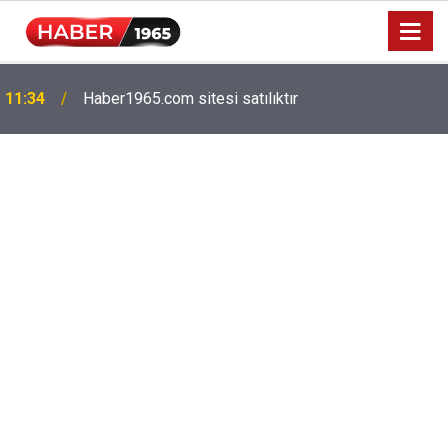
11:34
Haber1965.com sitesi satılıktır
Milyonlarca emekliyi ilgilendiriyor: Zamlı maaşlar
15:52
hesaplarda