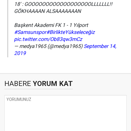
18' : GOOOOOOOOOOOOOOOOOOLLLLLLL!!
GÖKHAAAAN ALSAAAAAAAN
Başkent Akademi FK 1 - 1 Yılport
#Samsunspor
#BirlikteYükseleceğiz
pic.twitter.com/Ob83qw3mCz
— medya1965 (@medya1965)
September 14,
2019
HABERE
YORUM KAT