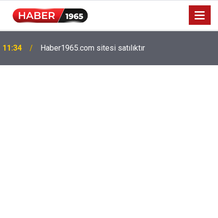
11:34
Haber1965.com sitesi satılıktır
Milyonlarca emekliyi ilgilendiriyor: Zamlı maaşlar
15:52
hesaplarda