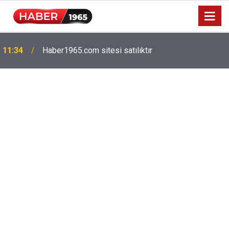
Milyonlarca emekliyi ilgilendiriyor: Zamlı maaşlar
15:52
hesaplarda