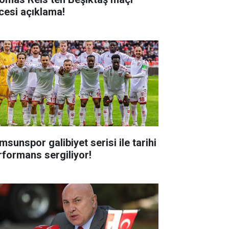
cesi açıklama!
msunspor galibiyet serisi ile tarihi
rformans sergiliyor!