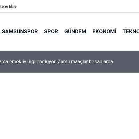
itene Ekle
SAMSUNSPOR
SPOR
GÜNDEM
EKONOMI
TEKNO
arca emekliyi ilgilendiriyor: Zamlı maaşlar hesaplarda