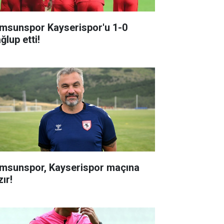
msunspor Kayserispor'u 1-0
ğlup etti!
msunspor, Kayserispor maçına
ır!