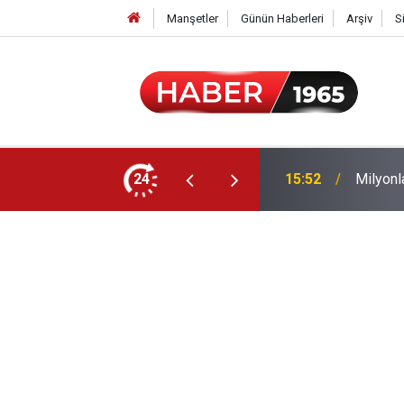
Manşetler
Günün Haberleri
Arşiv
S
24
15:52
Milyonl