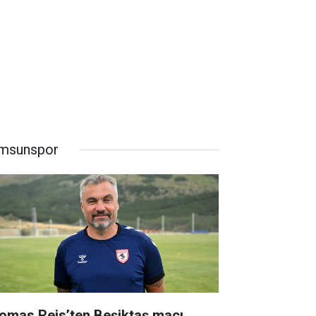
msunspor
omas Reis’ten Beşiktaş maçı