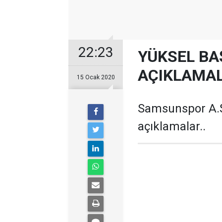
22:23
YÜKSEL BA
AÇIKLAMA
15 Ocak 2020
Samsunspor A.Ş
açıklamalar..