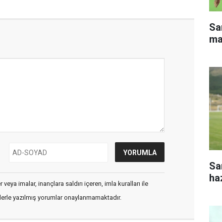
Sa
ma
Sa
haz
veya imalar, inançlara saldırı içeren, imla kuralları ile
flerle yazılmış yorumlar onaylanmamaktadır.