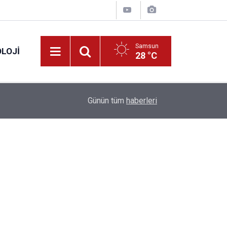
Samsun
LOJI
28 °C
13:53
Fahiş fiyatlar nedeniyle işletmelere 101 milyon l
Günün tüm
haberleri