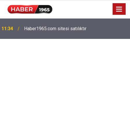
Milyonlarca emekliyi ilgilendiriyor: Zamlı maaşlar
15:52
hesaplarda