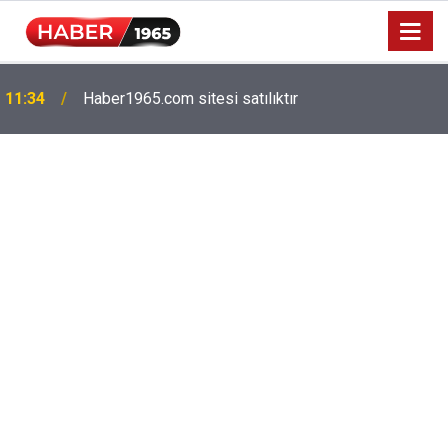
Milyonlarca emekliyi ilgilendiriyor: Zamlı maaşlar
15:52
hesaplarda