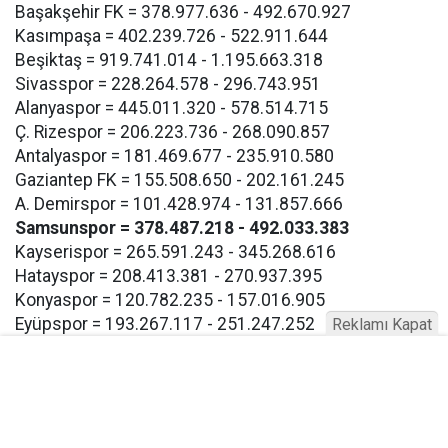
Başakşehir FK = 378.977.636 - 492.670.927
Kasımpaşa = 402.239.726 - 522.911.644
Beşiktaş = 919.741.014 - 1.195.663.318
Sivasspor = 228.264.578 - 296.743.951
Alanyaspor = 445.011.320 - 578.514.715
Ç. Rizespor = 206.223.736 - 268.090.857
Antalyaspor = 181.469.677 - 235.910.580
Gaziantep FK = 155.508.650 - 202.161.245
A. Demirspor = 101.428.974 - 131.857.666
Samsunspor = 378.487.218 - 492.033.383
Kayserispor = 265.591.243 - 345.268.616
Hatayspor = 208.413.381 - 270.937.395
Konyaspor = 120.782.235 - 157.016.905
Eyüpspor = 193.267.117 - 251.247.252
Reklamı Kapat
Göztepe = 193.267.117 - 257.247.252
Bodrum FK = 193.267.117 - 257.247.252
Buna göre Samsunspor için açıklanan takım harcama