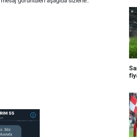
mesaj görüntüleri aşağıda sizlerle..
Sa
fiy