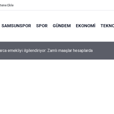
itene Ekle
SAMSUNSPOR
SPOR
GÜNDEM
EKONOMI
TEKNO
arca emekliyi ilgilendiriyor: Zamlı maaşlar hesaplarda