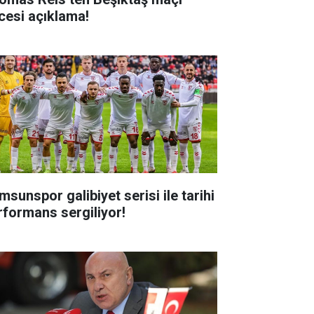
cesi açıklama!
msunspor galibiyet serisi ile tarihi
rformans sergiliyor!