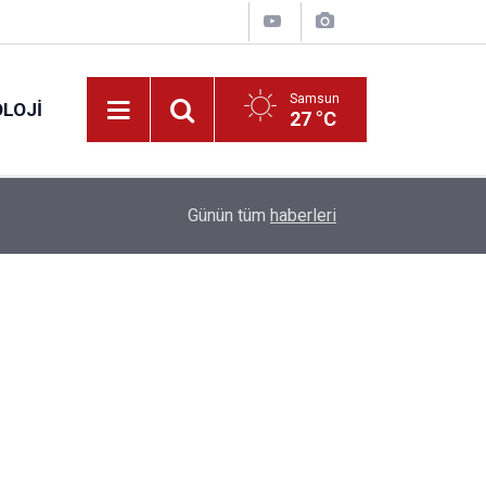
Samsun
LOJI
27 °C
13:53
Fahiş fiyatlar nedeniyle işletmelere 101 milyon l
Günün tüm
haberleri