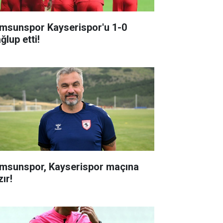
msunspor Kayserispor'u 1-0
ğlup etti!
msunspor, Kayserispor maçına
ır!