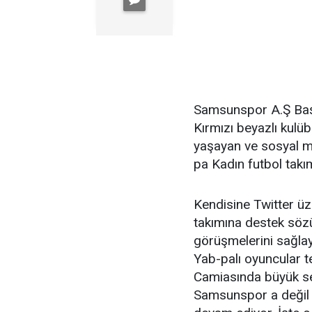
Samsunspor A.Ş Başk
Kırmızı beyazlı kulü
yaşayan ve sosyal m
pa Kadın futbol takım
Kendisine Twitter ü
takımına destek sözü
görüşmelerini sağla
Yab-palı oyuncular te
Camiasında büyük se
Samsunspor a değil 