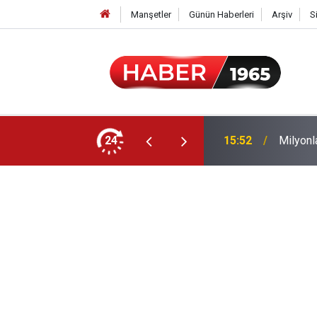
Manşetler
Günün Haberleri
Arşiv
S
24
15:52
Milyonl