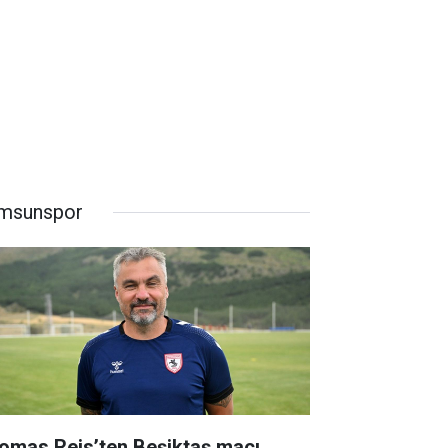
msunspor
omas Reis’ten Beşiktaş maçı