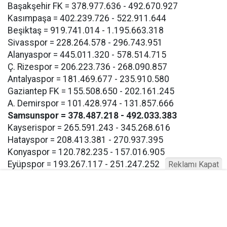
Başakşehir FK = 378.977.636 - 492.670.927
Kasımpaşa = 402.239.726 - 522.911.644
Beşiktaş = 919.741.014 - 1.195.663.318
Sivasspor = 228.264.578 - 296.743.951
Alanyaspor = 445.011.320 - 578.514.715
Ç. Rizespor = 206.223.736 - 268.090.857
Antalyaspor = 181.469.677 - 235.910.580
Gaziantep FK = 155.508.650 - 202.161.245
A. Demirspor = 101.428.974 - 131.857.666
Samsunspor = 378.487.218 - 492.033.383
Kayserispor = 265.591.243 - 345.268.616
Hatayspor = 208.413.381 - 270.937.395
Konyaspor = 120.782.235 - 157.016.905
Eyüpspor = 193.267.117 - 251.247.252
Reklamı Kapat
Göztepe = 193.267.117 - 257.247.252
Bodrum FK = 193.267.117 - 257.247.252
Buna göre Samsunspor için açıklanan takım harcama