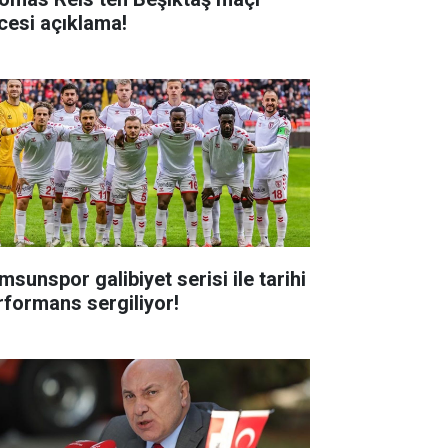
cesi açıklama!
msunspor galibiyet serisi ile tarihi
rformans sergiliyor!