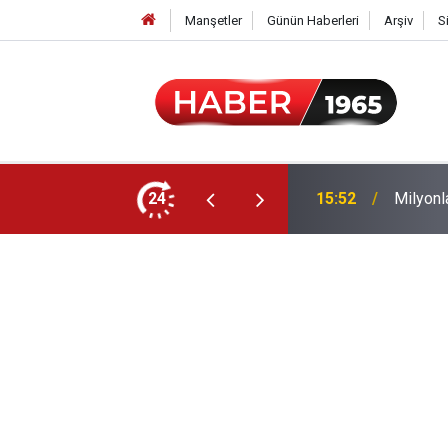
Manşetler
Günün Haberleri
Arşiv
S
24
15:52
Milyonl