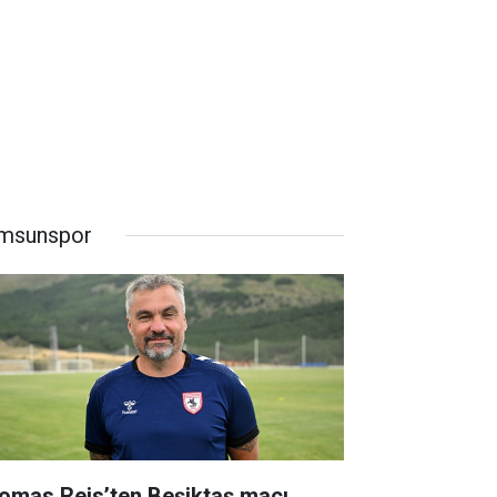
msunspor
omas Reis’ten Beşiktaş maçı