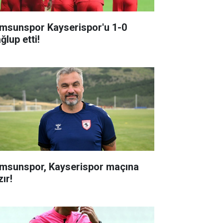
msunspor Kayserispor'u 1-0
ğlup etti!
msunspor, Kayserispor maçına
ır!