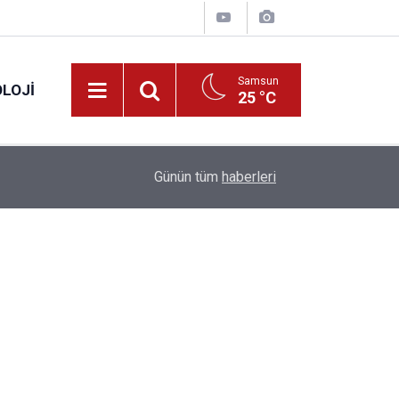
Samsun
LOJI
25 °C
13:53
Fahiş fiyatlar nedeniyle işletmelere 101 milyon l
Günün tüm
haberleri