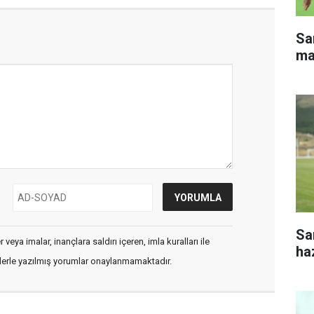
Sa
ma
Sa
veya imalar, inançlara saldırı içeren, imla kuralları ile
haz
flerle yazılmış yorumlar onaylanmamaktadır.