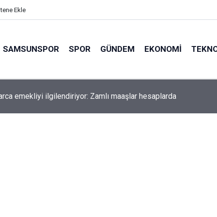
itene Ekle
SAMSUNSPOR
SPOR
GÜNDEM
EKONOMI
TEKNO
arca emekliyi ilgilendiriyor: Zamlı maaşlar hesaplarda