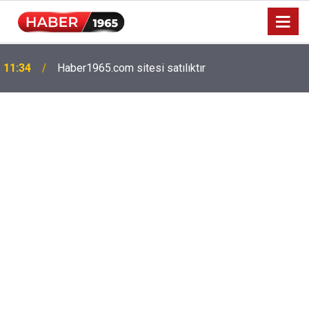
Milyonlarca emekliyi ilgilendiriyor: Zamlı maaşlar
15:52
hesaplarda